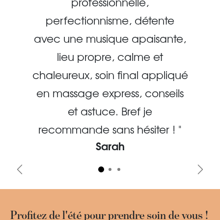
professionnelle,
perfectionnisme, détente
avec une musique apaisante,
lieu propre, calme et
chaleureux, soin final appliqué
en massage express, conseils
et astuce. Bref je
recommande sans hésiter ! "
Sarah
Précédent
Suiva
Profitez de l'été pour prendre soin de vous !